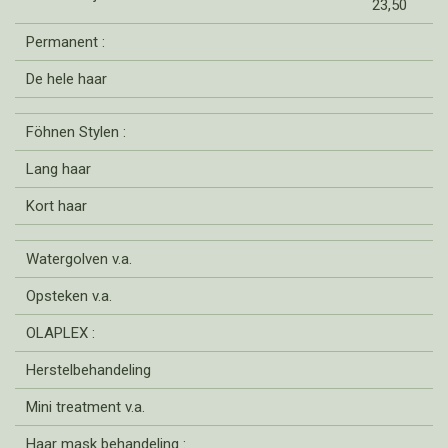
23,50
Permanent :
De hele haar
Föhnen Stylen :
Lang haar
Kort haar
Watergolven v.a.
Opsteken v.a.
OLAPLEX :
Herstelbehandeling
Mini treatment v.a.
Haar mask behandeling :