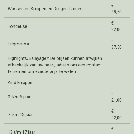
€
Wassen en Knippen en Drogen Dames
38,50
€
Tondeuse
22,00
€
Uitgroei v.a
37,50
Highlights/Balayage/: De prijzen kunnen afwijken
afhankelijk van uw haar , advies om een contact
te nemen om exacte prijs te weten .
Kind knippen :
€
0 t/m 6 jaar
21,00
€
7 t/m 12 jaar
22,00
€
13 t/m 17 jaar