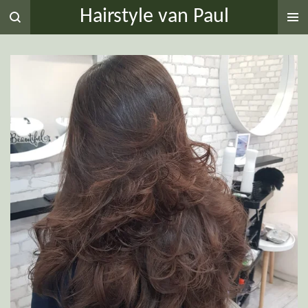
Hairstyle van Paul
Ga
direct
naar
de
hoofdinhoud