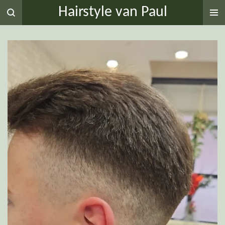
Hairstyle van Paul
Ga
direct
naar
de
hoofdinhoud